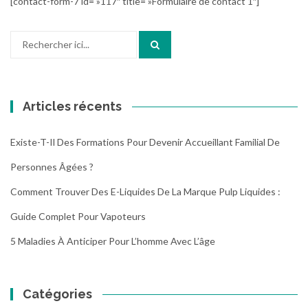
[contact-form-7 id= »117″ title= »Formulaire de contact 1″]
Recherche
pour
:
Articles récents
Existe-T-Il Des Formations Pour Devenir Accueillant Familial De
Personnes Âgées ?
Comment Trouver Des E-Liquides De La Marque Pulp Liquides :
Guide Complet Pour Vapoteurs
5 Maladies À Anticiper Pour L’homme Avec L’âge
Catégories