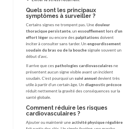
Quels sont les principaux
symptômes à surveiller ?
Certains signes ne trompent pas. Une
douleur
thoracique persistante
, un
essoufflement lors d’un
effort léger
ou encore des
palpitations
doivent
inciter à consulter sans tarder. Un
engourdissement
soudain du bras ou de la bouche
signale souvent un
début d’avc.
Il arrive que ces
pathologies cardiovasculaires
ne
présentent aucun signe visible avant un incident
soudain. C’est pourquoi un
suivi annuel
devient très
utile à partir d’un certain âge. Un
diagnostic précoce
réduit nettement la gravité des conséquences sur la
santé globale.
Comment réduire les risques
cardiovasculaires ?
Ajouter ou maintenir une
activité physique régulière
fait partie des clés. Un simple footing, une marche