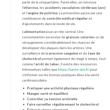
partir de la cinquantaine. Parmi elles, on retrouve
l’
infarctus
, les
accidents vasculaires cérébraux (avc)
et l’
angine de poitrine
. La prévention passe par une
combinaison de
contrôle médical régulier
et
d’ajustements dans le mode de vie.
L’
alimentation
joue un rôle central. Une
consommation excessive de
graisses saturées
ou de
sel augmente considérablement les chances de
développer des plaques dans les artères. Une
surveillance de la
pression sanguine
et du
taux de
cholestérol
permet également de réagir à temps, tout
comme l’
arrêt du tabac
. Il existe des ressources
informatives telles que
https://sante-zen.fr/
pour
s’informer sur les bonnes pratiques liées à la santé
cardiovasculaire.
Pratiquer une activité physique régulière
Manger varié et équilibré
Contrôler sa tension artérielle
Faire surveiller régulièrement le cholestérol
Éviter le stress récurrent