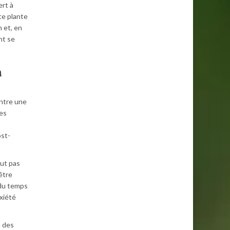
ert à
te plante
 et, en
nt se
a
ntre une
les
ost-
eut pas
être
 du temps
xiété
e des