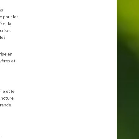
es
e pour les
 et la
 crises
des
rise en
évères et
le et le
puncture
grande
.