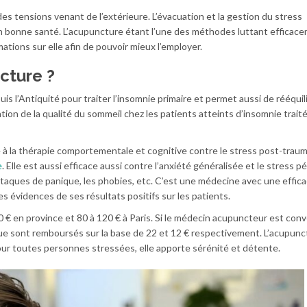
s tensions venant de l’extérieure. L’évacuation et la gestion du stress
n bonne santé. L’acupuncture étant l’une des méthodes luttant efficac
rmations sur elle afin de pouvoir mieux l’employer.
cture ?
s l’Antiquité pour traiter l’insomnie primaire et permet aussi de rééquili
ion de la qualité du sommeil chez les patients atteints d’insomnie trait
 à la thérapie comportementale et cognitive contre le stress post-traum
e
. Elle est aussi efficace aussi contre l’anxiété généralisée et le stress pé
ttaques de panique, les phobies, etc. C’est une médecine avec une effica
es évidences de ses résultats positifs sur les patients.
80 € en province et 80 à 120 € à Paris. Si le médecin acupuncteur est co
que sont remboursés sur la base de 22 et 12 € respectivement. L’acupunc
ur toutes personnes stressées, elle apporte sérénité et détente.