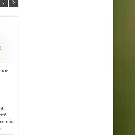
Le Collagène
18
15
Peptide Type 1 : Clé
FÉV
pour une Peau Jeune
JAN
et Éclatante
Le collagène est une
protéine structurale cruciale
: se
pour la peau, les tendons et
d'autres tissus conjonctifs. Il
Santé
est souvent associé à...
Santé
Lire la suite
nt
rité
a cornée
.