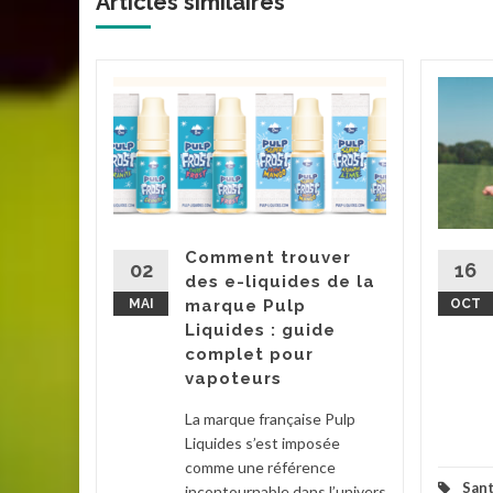
Articles similaires '
le
 ?
t une
 souvent
teils,
mpignons
Comment trouver
es....
02
16
des e-liquides de la
MAI
marque Pulp
OCT
la suite
Liquides : guide
complet pour
vapoteurs
La marque française Pulp
Liquides s’est imposée
comme une référence
San
incontournable dans l’univers