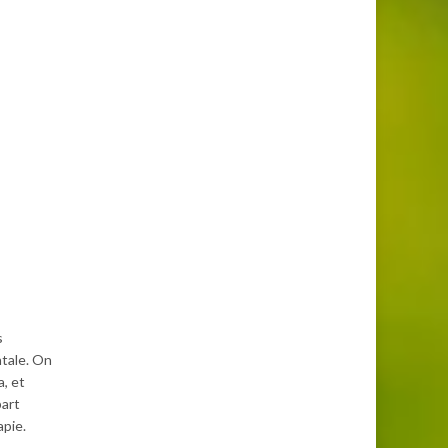
s
ntale. On
a, et
part
apie.