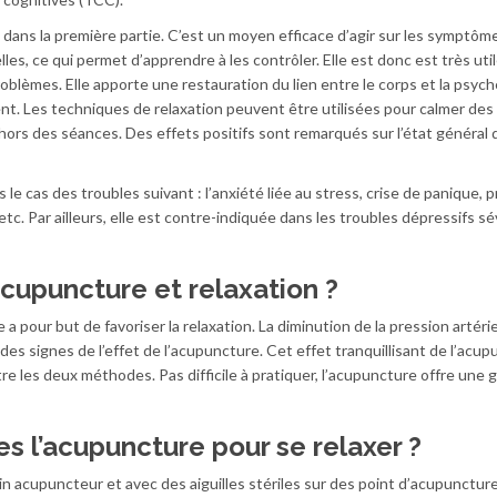
t dans la première partie. C’est un moyen efficace d’agir sur les symptôm
es, ce qui permet d’apprendre à les contrôler. Elle est donc est très util
blèmes. Elle apporte une restauration du lien entre le corps et la psyché
ent. Les techniques de relaxation peuvent être utilisées pour calmer des
hors des séances. Des effets positifs sont remarqués sur l’état général 
 le cas des troubles suivant : l’anxiété liée au stress, crise de panique, p
 etc. Par ailleurs, elle est contre-indiquée dans les troubles dépressifs s
acupuncture et relaxation ?
a pour but de favoriser la relaxation. La diminution de la pression artériel
es signes de l’effet de l’acupuncture. Cet effet tranquillisant de l’acu
 les deux méthodes. Pas difficile à pratiquer, l’acupuncture offre une 
s l’acupuncture pour se relaxer ?
n acupuncteur et avec des aiguilles stériles sur des point d’acupuncture