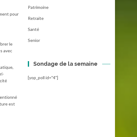
Patrimoine
ement pour
Retraite
Santé
Senior
brer le
és avec
Sondage de la semaine
atique,
ri-
[yop_poll id="4"]
cité
nventionné
ture est