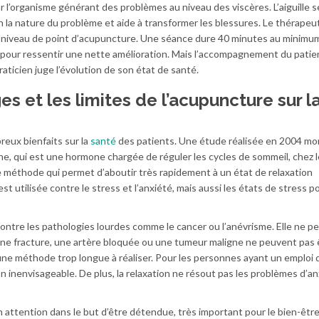
ar l’organisme générant des problèmes au niveau des viscères. L’aiguille s
on la nature du problème et aide à transformer les blessures. Le thérapeu
u niveau de point d’acupuncture. Une séance dure 40 minutes au minimum
pour ressentir une nette amélioration. Mais l’accompagnement du patie
raticien juge l’évolution de son état de santé.
s et les limites de l’acupuncture sur l
reux bienfaits sur la
santé
des patients. Une étude réalisée en 2004 mo
ne, qui est une hormone chargée de réguler les cycles de sommeil, chez 
 méthode qui permet d’aboutir très rapidement à un état de relaxation
st utilisée contre le stress et l’anxiété, mais aussi les états de stress p
ontre les pathologies lourdes comme le cancer ou l’anévrisme. Elle ne p
 Une fracture, une artère bloquée ou une tumeur maligne ne peuvent pas 
t une méthode trop longue à réaliser. Pour les personnes ayant un emploi
n inenvisageable. De plus, la relaxation ne résout pas les problèmes d’an
son attention dans le but d’être détendue, très important pour le bien-êtr