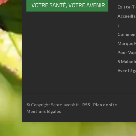
Existe-T
Accueill
?
Comment 
Marque P
Pour Vap
5 Maladi
Avec L’âg
© Copyright Sante-avenir.fr -
RSS
-
Plan de site
-
Mentions légales