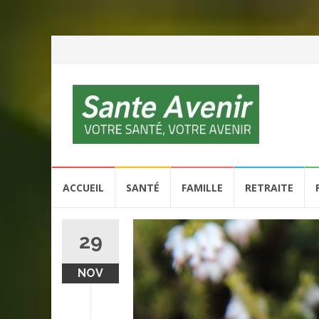
Aller
ACCUEIL
SANTÉ
FAMILLE
RETRAITE
au
contenu
29
NOV