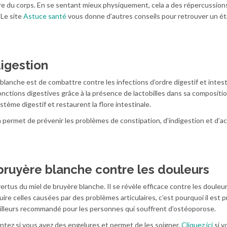
tre du corps. En se sentant mieux physiquement, cela a des répercussion
 Le site
Astuce santé
vous donne d’autres conseils pour retrouver un ét
digestion
lanche est de combattre contre les infections d’ordre digestif et intestin
nctions digestives grâce à la présence de lactobilles dans sa compositio
ème digestif et restaurent la flore intestinale.
permet de prévenir les problèmes de constipation, d’indigestion et d’ac
bruyère blanche contre les douleurs
ertus du miel de bruyère blanche. Il se révèle efficace contre les douleur
ire celles causées par des problèmes articulaires, c’est pourquoi il est p
d’ailleurs recommandé pour les personnes qui souffrent d’ostéoporose.
entez si vous avez des engelures et permet de les soigner.
Cliquez ici
si v