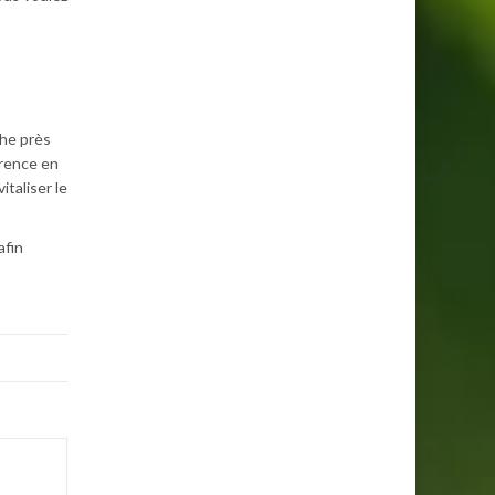
che près
arence en
italiser le
afin