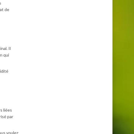
s
at de
al. Il
n qui
idité
s liées
risé par
ous voulez