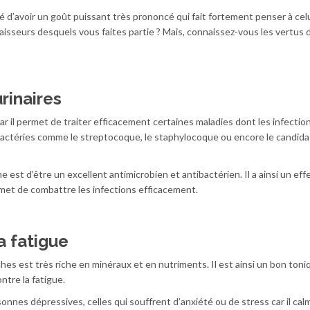
ité d’avoir un goût puissant très prononcé qui fait fortement penser à cel
naisseurs desquels vous faites partie ? Mais, connaissez-vous les vertus 
urinaires
ar il permet de traiter efficacement certaines maladies dont les infectio
 bactéries comme le streptocoque, le staphylocoque ou encore le candida
 est d’être un excellent antimicrobien et antibactérien. Il a ainsi un eff
ermet de combattre les infections efficacement.
la fatigue
ches est très riche en minéraux et en nutriments. Il est ainsi un bon ton
ntre la fatigue.
nnes dépressives, celles qui souffrent d’anxiété ou de stress car il cal