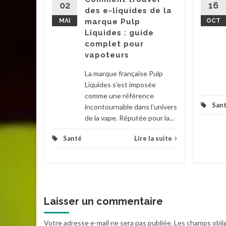
es....
02
16
des e-liquides de la
MAI
marque Pulp
OCT
la suite
Liquides : guide
complet pour
vapoteurs
La marque française Pulp
Liquides s’est imposée
comme une référence
San
incontournable dans l’univers
de la vape. Réputée pour la...
Santé
Lire la suite
Laisser un commentaire
Votre adresse e-mail ne sera pas publiée.
Les champs obli