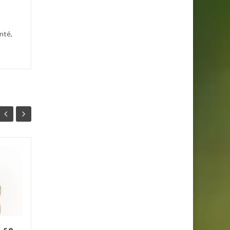
nté,
Le Collagène
18
15
Peptide Type 1 : Clé
FÉV
pour une Peau Jeune
JAN
et Éclatante
Le collagène est une
protéine structurale cruciale
: se