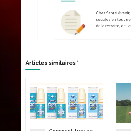
Chez Santé Avenir,
sociales en tout ge
de la retraite, de 
Articles similaires '
le
 ?
t une
 souvent
teils,
mpignons
Comment trouver