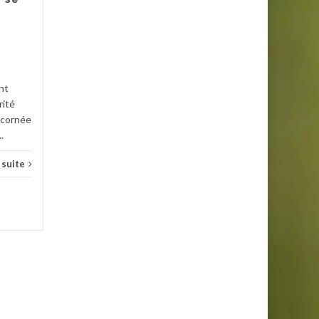
pour la peau, les tendons et
d'autres tissus conjonctifs. Il
Santé
est souvent associé à...
Santé
Lire la suite
nt
rité
a cornée
.
a suite