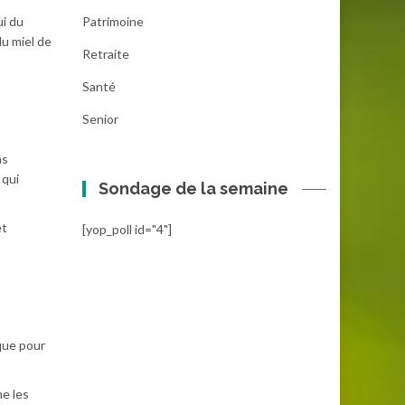
Patrimoine
ui du
du miel de
Retraite
Santé
Senior
ns
 qui
Sondage de la semaine
et
[yop_poll id="4"]
ique pour
me les